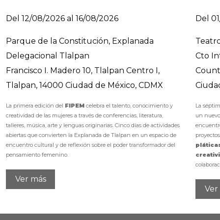
Del 12/08/2026 al 16/08/2026
Del 01
Parque de la Constitución, Explanada
Teatro
Delegacional Tlalpan
Cto I
Francisco I. Madero 10, Tlalpan Centro I,
Count
Tlalpan, 14000 Ciudad de México, CDMX
Ciuda
La primera edición del
FIPEM
celebra el talento, conocimiento y
La sépti
creatividad de las mujeres a través de conferencias, literatura,
un nuevo
talleres, música, arte y lenguas originarias. Cinco días de actividades
encuentro
abiertas que convierten la Explanada de Tlalpan en un espacio de
proyectos
encuentro cultural y de reflexión sobre el poder transformador del
plática
pensamiento femenino.
creativ
colaborac
Ver más
Ver