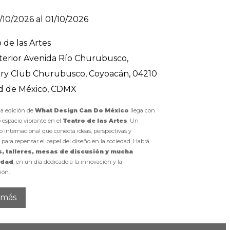
/10/2026 al 01/10/2026
 de las Artes
nterior Avenida Río Churubusco,
ry Club Churubusco, Coyoacán, 04210
d de México, CDMX
ma edición de
What Design Can Do México
llega con
 espacio vibrante en el
Teatro de las Artes
. Un
 internacional que conecta ideas, perspectivas y
 para repensar el papel del diseño en la sociedad. Habrá
s, talleres, mesas de discusión y mucha
idad
, en un día dedicado a la innovación y la
ión.
 más