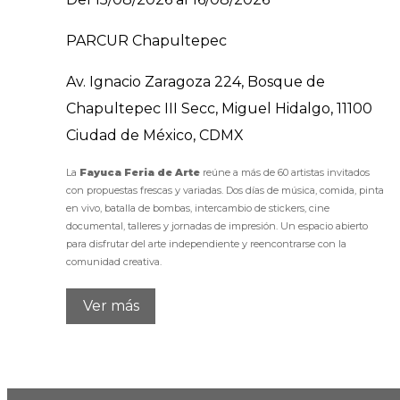
PARCUR Chapultepec
Av. Ignacio Zaragoza 224, Bosque de
Chapultepec III Secc, Miguel Hidalgo, 11100
Ciudad de México, CDMX
La
Fayuca Feria de Arte
reúne a más de 60 artistas invitados
con propuestas frescas y variadas. Dos días de música, comida, pinta
en vivo, batalla de bombas, intercambio de stickers, cine
documental, talleres y jornadas de impresión. Un espacio abierto
para disfrutar del arte independiente y reencontrarse con la
comunidad creativa.
Ver más