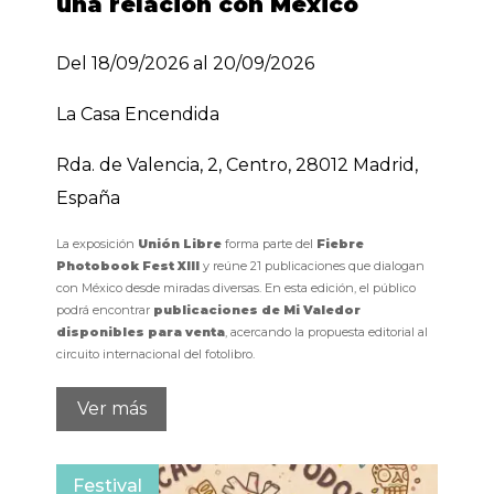
una relación con México
Del 18/09/2026 al 20/09/2026
La Casa Encendida
Rda. de Valencia, 2, Centro, 28012 Madrid,
España
La exposición
Unión Libre
forma parte del
Fiebre
Photobook Fest XIII
y reúne 21 publicaciones que dialogan
con México desde miradas diversas. En esta edición, el público
podrá encontrar
publicaciones de Mi Valedor
disponibles para venta
, acercando la propuesta editorial al
circuito internacional del fotolibro.
Ver más
Festival