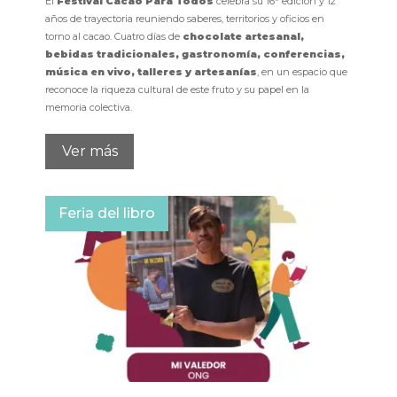
El
Festival Cacao Para Todos
celebra su 16ª edición y 12
años de trayectoria reuniendo saberes, territorios y oficios en
torno al cacao. Cuatro días de
chocolate artesanal,
bebidas tradicionales, gastronomía, conferencias,
música en vivo, talleres y artesanías
, en un espacio que
reconoce la riqueza cultural de este fruto y su papel en la
memoria colectiva.
Ver más
Feria del libro