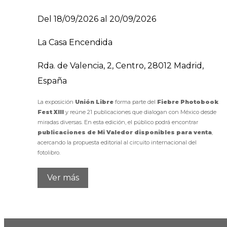
Del 18/09/2026 al 20/09/2026
La Casa Encendida
Rda. de Valencia, 2, Centro, 28012 Madrid,
España
La exposición
Unión Libre
forma parte del
Fiebre Photobook
Fest XIII
y reúne 21 publicaciones que dialogan con México desde
miradas diversas. En esta edición, el público podrá encontrar
publicaciones de Mi Valedor disponibles para venta
,
acercando la propuesta editorial al circuito internacional del
fotolibro.
Ver más