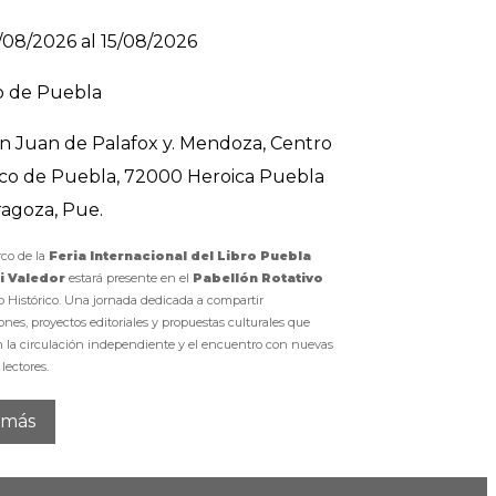
/08/2026 al 15/08/2026
o de Puebla
on Juan de Palafox y. Mendoza, Centro
rico de Puebla, 72000 Heroica Puebla
ragoza, Pue.
co de la
Feria Internacional del Libro Puebla
i Valedor
estará presente en el
Pabellón Rotativo
o Histórico. Una jornada dedicada a compartir
ones, proyectos editoriales y propuestas culturales que
n la circulación independiente y el encuentro con nuevas
 lectores.
 más