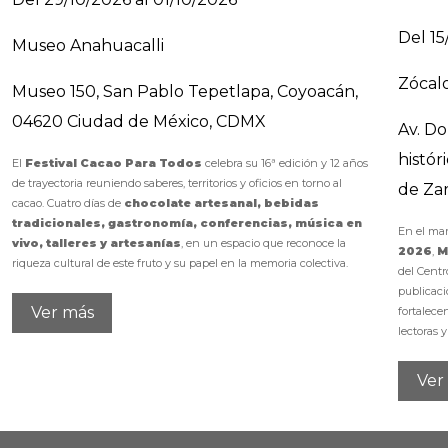
Del 15
Museo Anahuacalli
Zócal
Museo 150, San Pablo Tepetlapa, Coyoacán,
04620 Ciudad de México, CDMX
Av. D
histó
El
Festival Cacao Para Todos
celebra su 16ª edición y 12 años
de trayectoria reuniendo saberes, territorios y oficios en torno al
de Za
cacao. Cuatro días de
chocolate artesanal, bebidas
tradicionales, gastronomía, conferencias, música en
En el mar
vivo, talleres y artesanías
, en un espacio que reconoce la
2026
,
M
riqueza cultural de este fruto y su papel en la memoria colectiva.
del Centr
publicaci
Ver más
fortalece
lectoras y
Ver