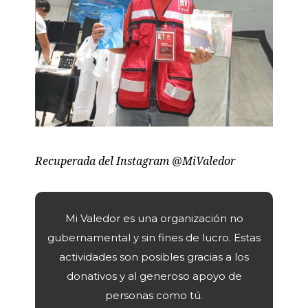
Recuperada del Instagram @MiValedor
Mi Valedor es una organización no
gubernamental y sin fines de lucro. Estas
actividades son posibles gracias a los
donativos y al generoso apoyo de
personas como tú.