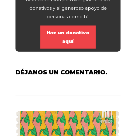
donativos y al generoso apoyo de
personas como tú.
Haz un donativo
aquí
DÉJANOS UN COMENTARIO.