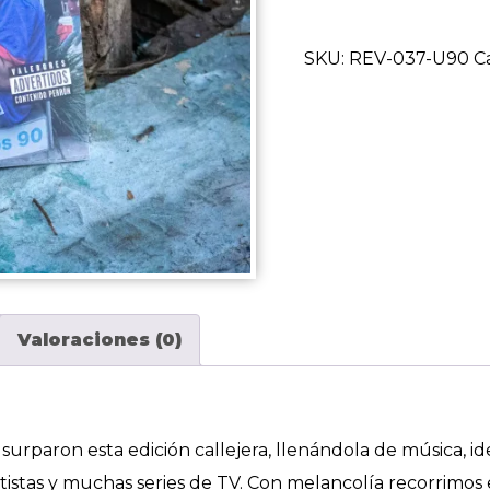
Vol.
37:
SKU:
REV-037-U90
C
"Usurpando
los
90"
cantidad
Valoraciones (0)
urparon esta edición callejera, llenándola de música, ide
stas y muchas series de TV. Con melancolía recorrimos