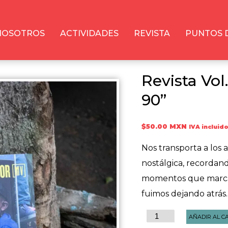
NOSOTROS
ACTIVIDADES
REVISTA
PUNTOS 
Revista Vol
90”
$
50.00 MXN
IVA incluid
Nos transporta a los
nostálgica, recordan
momentos que marcar
fuimos dejando atrás.
Revista
AÑADIR AL C