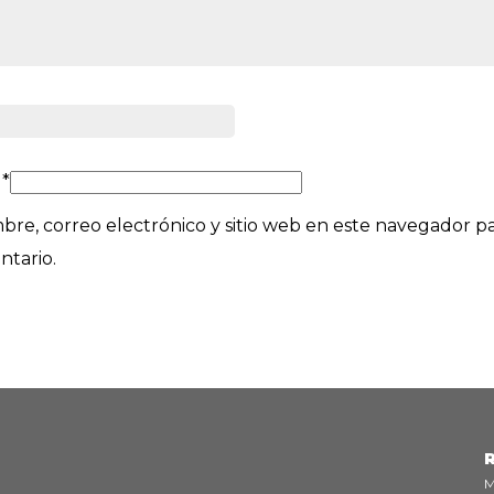
o
*
re, correo electrónico y sitio web en este navegador pa
tario.
R
M