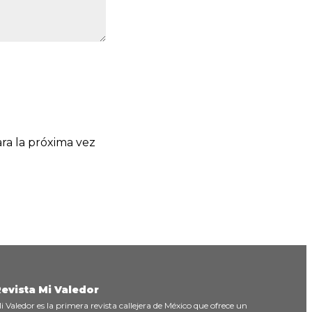
ra la próxima vez
evista Mi Valedor
i Valedor es la primera revista callejera de México que ofrece un