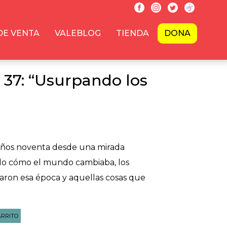
DE VENTA
VALEBLOG
TIENDA
DONA
. 37: “Usurpando los
o
 años noventa desde una mirada
do cómo el mundo cambiaba, los
on esa época y aquellas cosas que
ARRITO