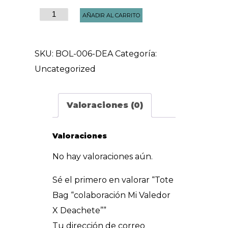
Tote
AÑADIR AL CARRITO
Bag
"colaboración
SKU:
BOL-006-DEA
Categoría:
Mi
Uncategorized
Valedor
X
Valoraciones (0)
Deachete"
cantidad
Valoraciones
No hay valoraciones aún.
Sé el primero en valorar “Tote
Bag “colaboración Mi Valedor
X Deachete””
Tu dirección de correo