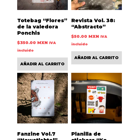
Totebag “Flores”
Revista Vol. 38:
de la valedora
“Abstracto”
Ponchis
$
50.00 MXN
IVA
$
350.00 MXN
IVA
incluido
incluido
AÑADIR AL CARRITO
AÑADIR AL CARRITO
Fanzine Vol.7
Planilla de