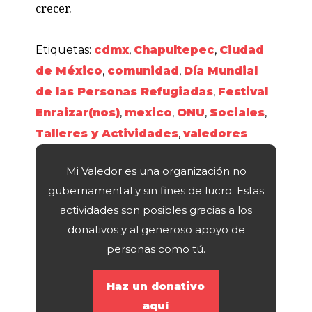
crecer.
Etiquetas:
cdmx
,
Chapultepec
,
Ciudad
de México
,
comunidad
,
Día Mundial
de las Personas Refugiadas
,
Festival
Enraizar(nos)
,
mexico
,
ONU
,
Sociales
,
Talleres y Actividades
,
valedores
Mi Valedor es una organización no
gubernamental y sin fines de lucro. Estas
actividades son posibles gracias a los
donativos y al generoso apoyo de
personas como tú.
Haz un donativo
aquí