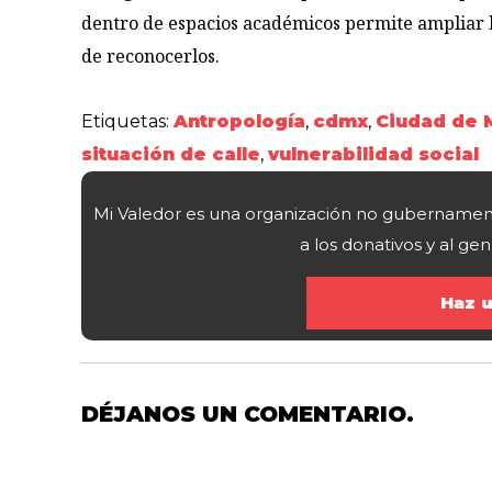
dentro de espacios académicos permite ampliar 
de reconocerlos.
Etiquetas:
Antropología
,
cdmx
,
Ciudad de 
situación de calle
,
vulnerabilidad social
Mi Valedor es una organización no gubernamental 
a los donativos y al g
Haz u
DÉJANOS UN COMENTARIO.