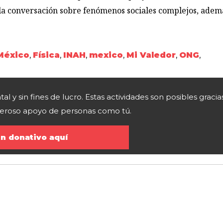
la conversación sobre fenómenos sociales complejos, adem
México
,
Física
,
INAH
,
mexico
,
Mi Valedor
,
ONG
,
y sin fines de lucro. Estas actividades son posibles gracia
eneroso apoyo de personas como tú.
n donativo aquí