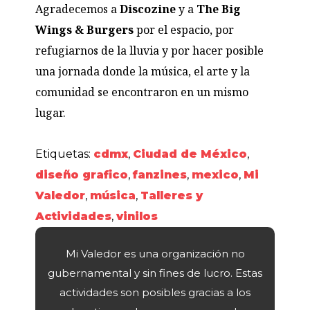
Agradecemos a
Discozine
y a
The Big
Wings & Burgers
por el espacio, por
refugiarnos de la lluvia y por hacer posible
una jornada donde la música, el arte y la
comunidad se encontraron en un mismo
lugar.
Etiquetas:
cdmx
,
Ciudad de México
,
diseño grafico
,
fanzines
,
mexico
,
Mi
Valedor
,
música
,
Talleres y
Actividades
,
vinilos
Mi Valedor es una organización no
gubernamental y sin fines de lucro. Estas
actividades son posibles gracias a los