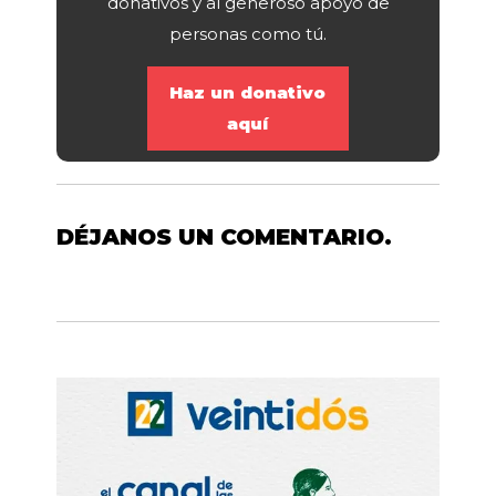
donativos y al generoso apoyo de
personas como tú.
Haz un donativo
aquí
DÉJANOS UN COMENTARIO.