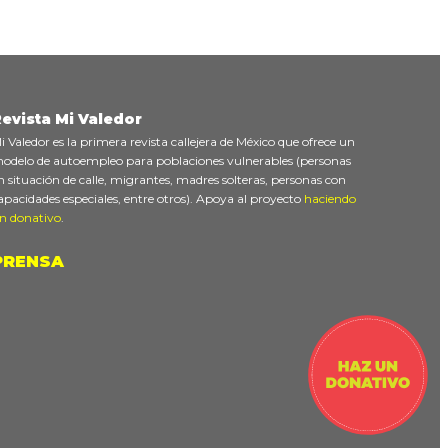
evista Mi Valedor
i Valedor es la primera revista callejera de México que ofrece un
odelo de autoempleo para poblaciones vulnerables (personas
n situación de calle, migrantes, madres solteras, personas con
apacidades especiales, entre otros). Apoya al proyecto
haciendo
n donativo
.
PRENSA