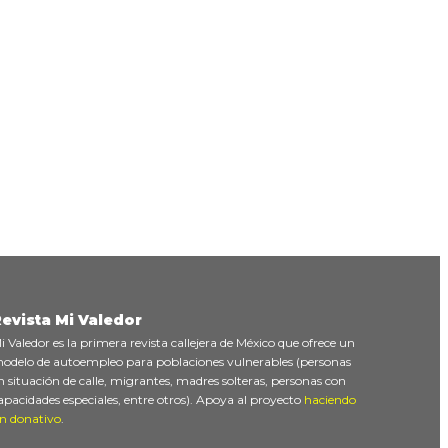
evista Mi Valedor
i Valedor es la primera revista callejera de México que ofrece un
odelo de autoempleo para poblaciones vulnerables (personas
n situación de calle, migrantes, madres solteras, personas con
apacidades especiales, entre otros). Apoya al proyecto
haciendo
n donativo
.