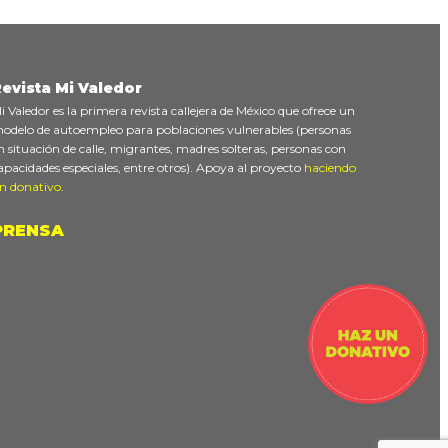
evista Mi Valedor
i Valedor es la primera revista callejera de México que ofrece un
odelo de autoempleo para poblaciones vulnerables (personas
n situación de calle, migrantes, madres solteras, personas con
apacidades especiales, entre otros). Apoya al proyecto
haciendo
n donativo
.
PRENSA