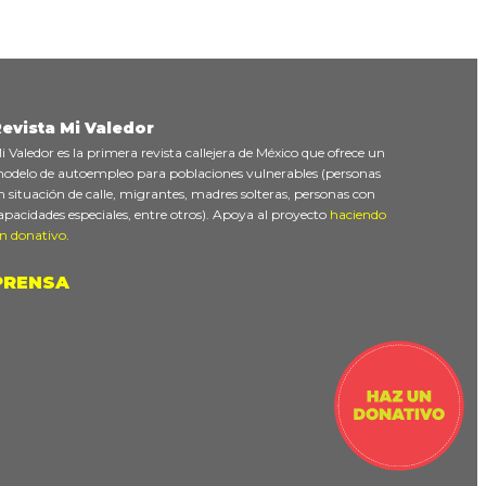
evista Mi Valedor
i Valedor es la primera revista callejera de México que ofrece un
odelo de autoempleo para poblaciones vulnerables (personas
n situación de calle, migrantes, madres solteras, personas con
apacidades especiales, entre otros). Apoya al proyecto
haciendo
n donativo
.
PRENSA