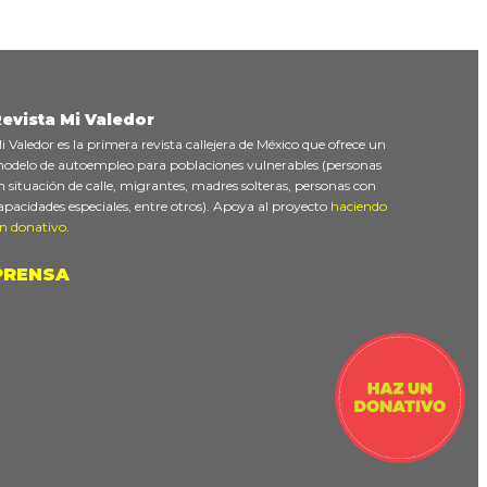
evista Mi Valedor
i Valedor es la primera revista callejera de México que ofrece un
odelo de autoempleo para poblaciones vulnerables (personas
n situación de calle, migrantes, madres solteras, personas con
apacidades especiales, entre otros). Apoya al proyecto
haciendo
n donativo
.
PRENSA