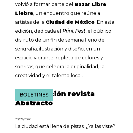
volvió a formar parte del
Bazar Libre
Liebre
, un encuentro que reúne a
artistas de la
Ciudad de México
. En esta
edición, dedicada al
Print Fest
, el público
disfrutó de un fin de semana lleno de
serigrafía, ilustración y diseño, en un
espacio vibrante, repleto de colores y
sonrisas, que celebra la originalidad, la
creatividad y el talento local.
Presentación revista
BOLETINES
Abstracto
29/07/2026
La ciudad está llena de pistas. ¿Ya las viste?