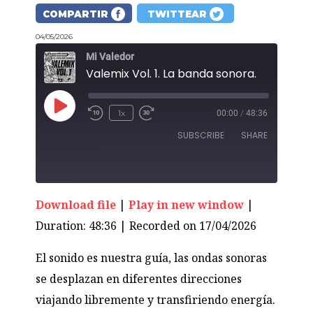
COMPARTIR
TWITTEAR
04/05/2026
Mi Valedor
Valemix Vol. 1. La banda sonora.
Play
1x
00:00
/
48:36
Episode
SUBSCRIBE
SHARE
Download file
|
Play in new window
|
SHARE
Duration: 48:36
|
Recorded on 17/04/2026
RSS FEED
LINK
El sonido es nuestra guía, las ondas sonoras
EMBED
se desplazan en diferentes direcciones
viajando libremente y transfiriendo energía.