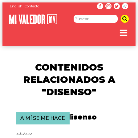
English
Contacto
CONTENIDOS
RELACIONADOS A
"DISENSO"
El incómodo disenso
A MÍ SE ME HACE
02/03/2022