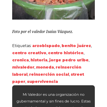
Foto por el valedor Isaías Vázquez.
Etiquetas:
arzobispado
,
benito juárez
,
centro creativo
,
centro histórico
,
cronica
,
historia
,
jorge pedro uribe
,
mivaledor
,
moneda
,
reinserción
laboral
,
reinserción social
,
street
paper
,
supervivencia
Mi Valedor es una organización no
gubernamental y sin fines de lucro. Estas