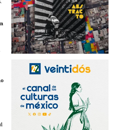
s
.
on
a
e
no
ad