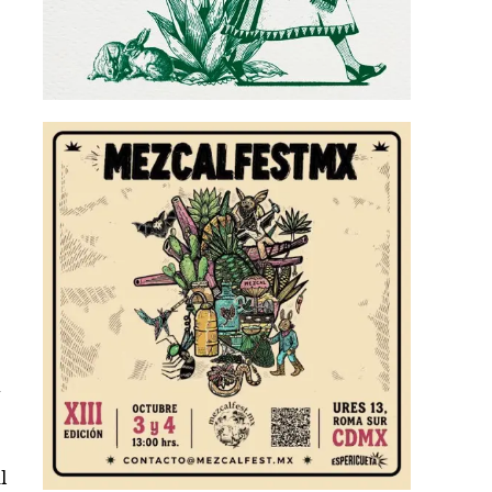
r
y
l