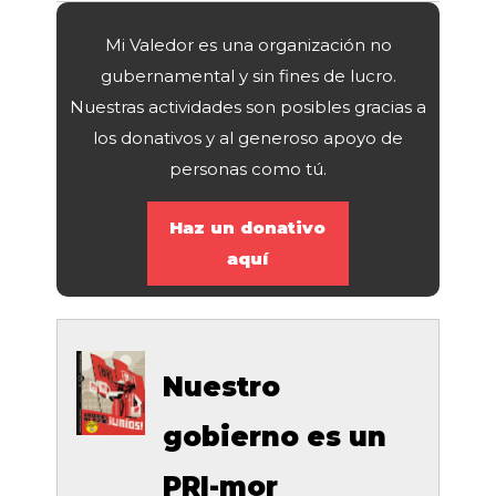
Mi Valedor es una organización no
gubernamental y sin fines de lucro.
Nuestras actividades son posibles gracias a
los donativos y al generoso apoyo de
personas como tú.
Haz un donativo
aquí
Nuestro
gobierno es un
PRI-mor