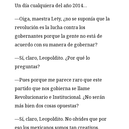
U
n día cual
q
ui
e
ra d
e
l año
2014…
—Oiga, maestra Lety, ¿no se suponía que la
revolución es la lucha contra los
gobernantes porque la gente no está de
acuerdo con su manera de gobernar?
—Sí, claro, Leopoldito. ¿Por qué lo
preguntas?
—Pues porque me parece raro que este
partido que nos gobierna se llame
Revolucionario e Institucional. ¿No serán
más bien dos cosas opuestas?
—Sí, claro, Leopoldito. No olvides que por
eso los mexicanos somos tan creativos,