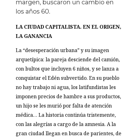
margen, buscaron un cambio en
los años 60.
LA CIUDAD CAPITALISTA. EN EL ORIGEN,
LA GANANCIA
L
a
“
d
e
s
e
sp
e
ración urbana
”
y su imag
e
n
ar
q
u
e
típica
:
la par
e
ja d
e
sci
e
nd
e
d
e
l camión
,
con bultos que incluyen 6 niños, y se lanza a
conquistar el Edén subvertido. En su pueblo
no hay trabajo ni agua, los latifundistas les
imponen precios de hambre a sus productos,
un hijo se les murió por falta de atención
médica… La historia continúa tristemente,
con las alegrías a cargo de la amnesia. A la
gran ciudad llegan en busca de parientes, de