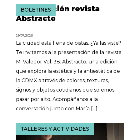
Presentación revista
BOLETINES
Abstracto
29/07/2026
La ciudad está llena de pistas. ¿Ya las viste?
Te invitamos a la presentación de la revista
Mi Valedor Vol. 38: Abstracto, una edición
que explora la estética y la antiestética de
la CDMX a través de colores, texturas,
signos y objetos cotidianos que solemos
pasar por alto. Acompáñanos a la
conversación junto con María […]
TALLERES Y ACTIVIDADES