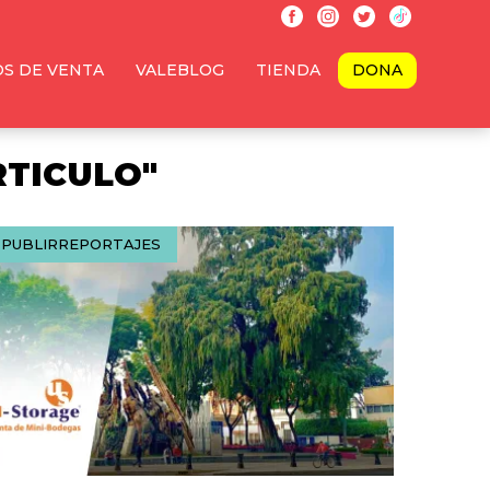
S DE VENTA
VALEBLOG
TIENDA
DONA
RTICULO"
PUBLIRREPORTAJES