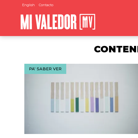
English
Contacto
CONTENI
PA' SABER VER