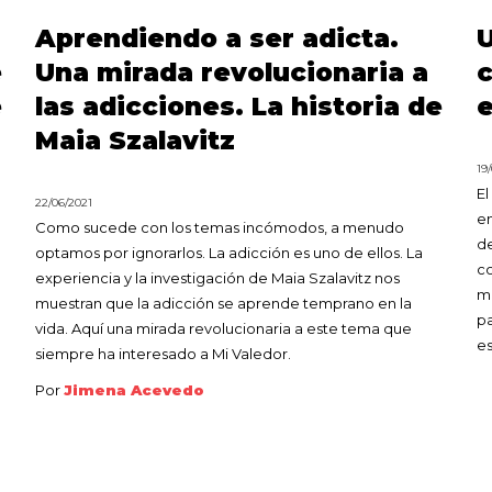
Aprendiendo a ser adicta.
U
e
Una mirada revolucionaria a
c
e
las adicciones. La historia de
e
Maia Szalavitz
19
El
22/06/2021
en
Como sucede con los temas incómodos, a menudo
de
optamos por ignorarlos. La adicción es uno de ellos. La
co
experiencia y la investigación de Maia Szalavitz nos
mi
muestran que la adicción se aprende temprano en la
pa
vida. Aquí una mirada revolucionaria a este tema que
es
siempre ha interesado a Mi Valedor.
Por
Jimena Acevedo