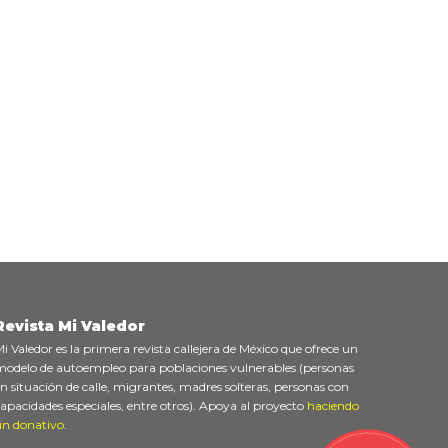
Revista Mi Valedor
i Valedor es la primera revista callejera de México que ofrece un
odelo de autoempleo para poblaciones vulnerables (personas
n situación de calle, migrantes, madres solteras, personas con
apacidades especiales, entre otros). Apoya al proyecto
haciendo
un donativo
.