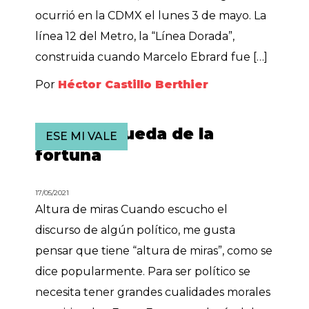
ocurrió en la CDMX el lunes 3 de mayo. La
línea 12 del Metro, la “Línea Dorada”,
construida cuando Marcelo Ebrard fue […]
Por
Héctor Castillo Berthier
Desde la rueda de la
ESE MI VALE
fortuna
17/05/2021
Altura de miras Cuando escucho el
discurso de algún político, me gusta
pensar que tiene “altura de miras”, como se
dice popularmente. Para ser político se
necesita tener grandes cualidades morales