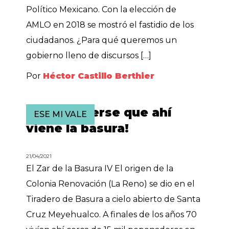
Político Mexicano. Con la elección de
AMLO en 2018 se mostró el fastidio de los
ciudadanos. ¿Para qué queremos un
gobierno lleno de discursos […]
Por
Héctor Castillo Berthier
¡A esconderse que ahí
ESE MI VALE
viene la basura!
21/04/2021
El Zar de la Basura IV El origen de la
Colonia Renovación (La Reno) se dio en el
Tiradero de Basura a cielo abierto de Santa
Cruz Meyehualco. A finales de los años 70