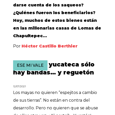
darse cuenta de los saqueos?
¿Quiénes fueron los beneficiarios?
Hoy, muchos de estos bienes están
en las millonarias casas de Lomas de
Chapultepec…
Por
Héctor Castillo Berthier
En la radio yucateca sólo
ESE MI VALE
hay bandas… y reguetón
12/07/2021
Los mayas no quieren “espejitos a cambio
de sus tierras”. No están en contra del
desarrollo. Pero no quieren que se abuse