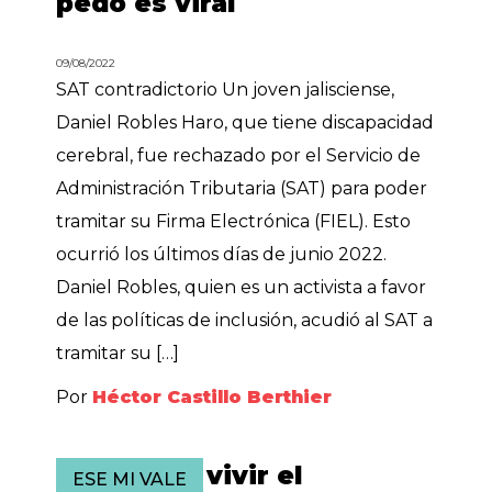
pedo es viral
09/08/2022
SAT contradictorio Un joven jalisciense,
Daniel Robles Haro, que tiene discapacidad
cerebral, fue rechazado por el Servicio de
Administración Tributaria (SAT) para poder
tramitar su Firma Electrónica (FIEL). Esto
ocurrió los últimos días de junio 2022.
Daniel Robles, quien es un activista a favor
de las políticas de inclusión, acudió al SAT a
tramitar su […]
Por
Héctor Castillo Berthier
Es difícil… vivir el
ESE MI VALE