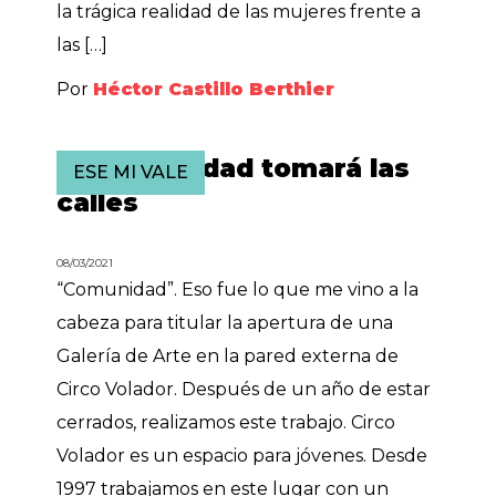
la trágica realidad de las mujeres frente a
las […]
Por
Héctor Castillo Berthier
La comunidad tomará las
ESE MI VALE
calles
08/03/2021
“Comunidad”. Eso fue lo que me vino a la
cabeza para titular la apertura de una
Galería de Arte en la pared externa de
Circo Volador. Después de un año de estar
cerrados, realizamos este trabajo. Circo
Volador es un espacio para jóvenes. Desde
1997 trabajamos en este lugar con un