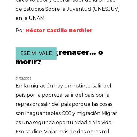
de Estudios Sobre la Juventud (UNESJUV)
en la UNAM.
Por
Héctor Castillo Berthier
Migrar es ¿renacer… o
ESE MI VALE
morir?
01/02/2022
En la migración hay un instinto: salir del
país por la pobreza; salir del país por la
represión; salir del país porque las cosas
son inaguantables CCC y migración Migrar
es una segunda oportunidad en la vida…
Eso se dice. Viajar más de dos o tres mil