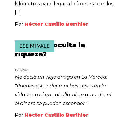
kilómetros para llegar a la frontera con los
[…]
Por
Héctor Castillo Berthier
¿Cómo se oculta la
ESE MI VALE
riqueza?
15/10/2021
Me decía un viejo amigo en La Merced:
“Puedes esconder muchas cosas en la
vida. Pero ni un caballo, ni un amante, ni
el dinero se pueden esconder”.
Por
Héctor Castillo Berthier