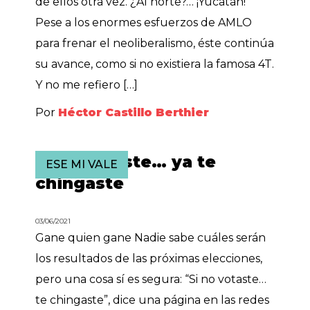
de ellos otra vez. ¿Al norte?… ¡Yucatán!
Pese a los enormes esfuerzos de AMLO
para frenar el neoliberalismo, éste continúa
su avance, como si no existiera la famosa 4T.
Y no me refiero […]
Por
Héctor Castillo Berthier
Si no votaste… ya te
ESE MI VALE
chingaste
03/06/2021
Gane quien gane Nadie sabe cuáles serán
los resultados de las próximas elecciones,
pero una cosa sí es segura: “Si no votaste…
te chingaste”, dice una página en las redes