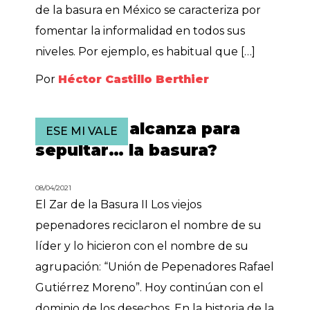
de la basura en México se caracteriza por
fomentar la informalidad en todos sus
niveles. Por ejemplo, es habitual que […]
Por
Héctor Castillo Berthier
¿El Zócalo alcanza para
ESE MI VALE
sepultar… la basura?
08/04/2021
El Zar de la Basura II Los viejos
pepenadores reciclaron el nombre de su
líder y lo hicieron con el nombre de su
agrupación: “Unión de Pepenadores Rafael
Gutiérrez Moreno”. Hoy continúan con el
dominio de los desechos. En la historia de la