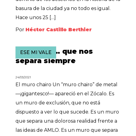
basura de la ciudad ya no todo es igual.
Hace unos 25 […]
Por
Héctor Castillo Berthier
Esa pared… que nos
ESE MI VALE
separa siempre
24/03/2021
El muro chairo Un “muro chairo” de metal
—¡gigantesco!— apareció en el Zócalo. Es
un muro de exclusión, que no está
dispuesto a ver lo que sucede. Es un muro
que separa una dolorosa realidad frente a
las ideas de AMLO. Es un muro que separa