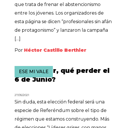
que trata de frenar el abstencionismo
entre los jóvenes. Los organizadores de
esta página se dicen “profesionales sin afán
de protagonismo” y lanzaron la campaña
[…]
Por
Héctor Castillo Berthier
¿Qué ganar, qué perder el
ESE MI VALE
6 de Junio?
27/05/2021
Sin duda, esta elección federal será una
especie de Referéndum sobre el tipo de
régimen que estamos construyendo. Más
de elecciones “Líderes grises, con manos