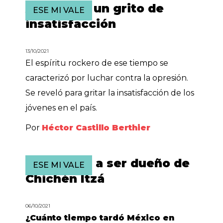
Avándaro, un grito de
ESE MI VALE
insatisfacción
13/10/2021
El espíritu rockero de ese tiempo se
caracterizó por luchar contra la opresión.
Se reveló para gritar la insatisfacción de los
jóvenes en el país.
Por
Héctor Castillo Berthier
Nada igual a ser dueño de
ESE MI VALE
Chichén Itzá
06/10/2021
¿Cuánto tiempo tardó México en