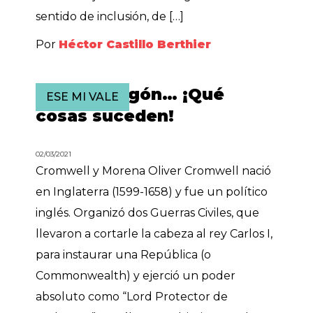
sentido de inclusión, de […]
Por
Héctor Castillo Berthier
Con el apagón… ¡Qué
ESE MI VALE
cosas suceden!
02/03/2021
Cromwell y Morena Oliver Cromwell nació
en Inglaterra (1599-1658) y fue un político
inglés. Organizó dos Guerras Civiles, que
llevaron a cortarle la cabeza al rey Carlos I,
para instaurar una República (o
Commonwealth) y ejerció un poder
absoluto como “Lord Protector de