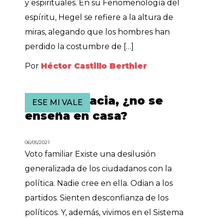
y espirituales. En su Fenomenología del
espíritu, Hegel se refiere a la altura de
miras, alegando que los hombres han
perdido la costumbre de […]
Por
Héctor Castillo Berthier
La democracia, ¿no se
ESE MI VALE
enseña en casa?
06/05/2021
Voto familiar Existe una desilusión
generalizada de los ciudadanos con la
política. Nadie cree en ella. Odian a los
partidos. Sienten desconfianza de los
políticos. Y, además, vivimos en el Sistema