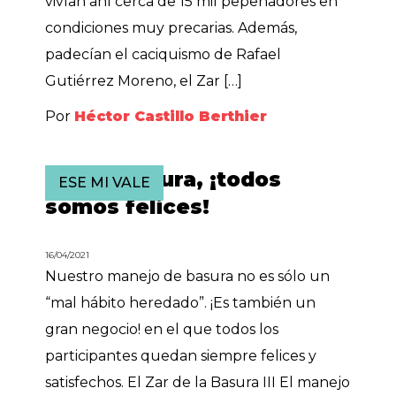
vivían ahí cerca de 15 mil pepenadores en
condiciones muy precarias. Además,
padecían el caciquismo de Rafael
Gutiérrez Moreno, el Zar […]
Por
Héctor Castillo Berthier
Con la basura, ¡todos
ESE MI VALE
somos felices!
16/04/2021
Nuestro manejo de basura no es sólo un
“mal hábito heredado”. ¡Es también un
gran negocio! en el que todos los
participantes quedan siempre felices y
satisfechos. El Zar de la Basura III El manejo