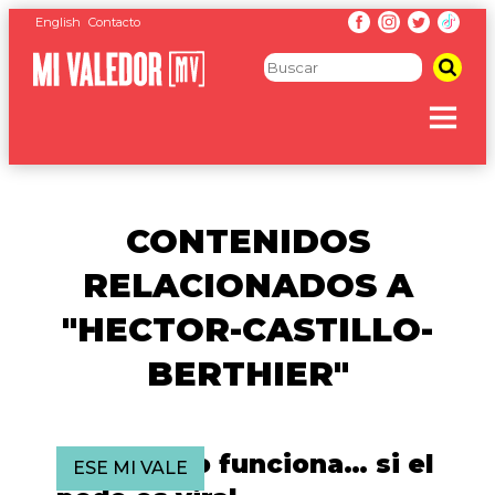
English
Contacto
CONTENIDOS
RELACIONADOS A
"HECTOR-CASTILLO-
BERTHIER"
El SAT solo funciona… si el
ESE MI VALE