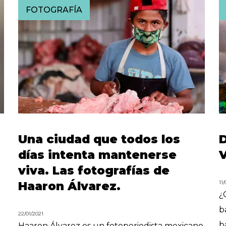
FOTOGRAFÍA
Una ciudad que todos los
D
días intenta mantenerse
viva. Las fotografías de
Haaron Álvarez.
11/
¿
b
22/01/2021
b
Haaron Álvarez es un fotoperiodista mexicano