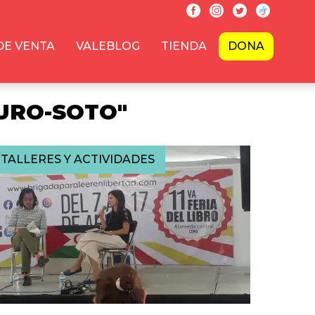
DE VENTA
VALEBLOG
TIENDA
DONA
URO-SOTO"
TALLERES Y ACTIVIDADES