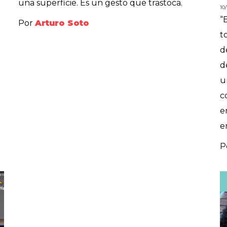
una superficie. Es un gesto que trastoca.
10
“
Por
Arturo Soto
t
d
d
u
c
e
e
P