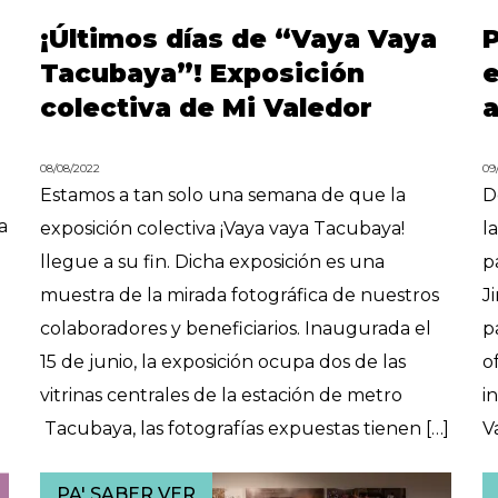
¡Últimos días de “Vaya Vaya
P
Tacubaya”! Exposición
e
colectiva de Mi Valedor
a
08/08/2022
09
Estamos a tan solo una semana de que la
D
a
exposición colectiva ¡Vaya vaya Tacubaya!
l
llegue a su fin. Dicha exposición es una
p
muestra de la mirada fotográfica de nuestros
J
colaboradores y beneficiarios. Inaugurada el
p
15 de junio, la exposición ocupa dos de las
o
vitrinas centrales de la estación de metro
i
Tacubaya, las fotografías expuestas tienen […]
V
PA' SABER VER