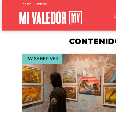
English
Contacto
CONTENID
PA' SABER VER