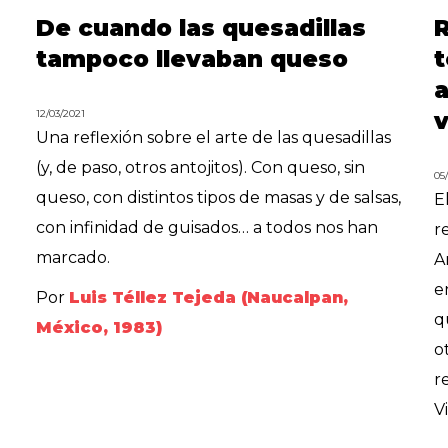
De cuando las quesadillas
R
tampoco llevaban queso
t
a
12/03/2021
v
Una reflexión sobre el arte de las quesadillas
(y, de paso, otros antojitos). Con queso, sin
05
queso, con distintos tipos de masas y de salsas,
E
con infinidad de guisados… a todos nos han
r
marcado.
A
e
Por
Luis Téllez Tejeda (Naucalpan,
q
México, 1983)
o
r
V